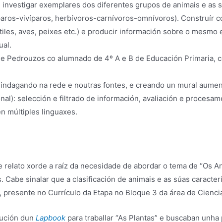
 investigar exemplares dos diferentes grupos de animais e as sú
paros-vivíparos, herbívoros-carnívoros-omnívoros). Construír
iles, aves, peixes etc.) e producir información sobre o mesmo e
ual.
e Pedrouzos co alumnado de 4º A e B de Educación Primaria, co
indagando na rede e noutras fontes, e creando un mural aume
nal): selección e filtrado de información, avaliación e procesam
n múltiples linguaxes.
e relato xorde a raíz da necesidade de abordar o tema de “Os A
 Cabe sinalar que a clasificación de animais e as súas caracter
, presente no Currículo da Etapa no Bloque 3 da área de Cienci
rución dun
Lapbook
para traballar “As Plantas” e buscaban unha 