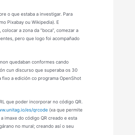
re o que estaba a investigar. Para
mo Pixabay ou Wikipedia). E
 colocar a zona da “boca”, comezar a
centes, pero que logo foi acompañado
ois non quedaban conformes cando
ión cun discurso que superaba os 30
a fixo a edición co programa OpenShot
RL que poder incorporar no código QR.
ww.unitag.io/es/qrcode
(xa que permite
, a imaxe do código QR creado e esta
gárano no mural; creando así o seu