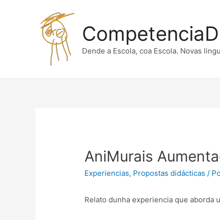
Ir
ao
CompetenciaDi
contido
Dende a Escola, coa Escola. Novas ling
AniMurais Aument
Experiencias
,
Propostas didácticas
/ P
Relato dunha experiencia que aborda 