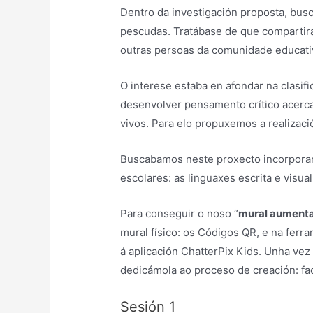
Dentro da investigación proposta, bu
pescudas. Tratábase de que compartiran
outras persoas da comunidade educativ
O interese estaba en afondar na clasif
desenvolver pensamento crítico acerca
vivos. Para elo propuxemos a realizac
Buscabamos neste proxecto incorporar 
escolares: as linguaxes escrita e visual
Para conseguir o noso “
mural aument
mural físico: os Códigos QR, e na fer
á aplicación ChatterPix Kids. Unha vez
dedicámola ao proceso de creación: fac
Sesión 1