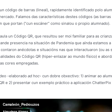
n código de barras (lineal), rapidamente identificado polo al
rcado. Falamos das características destes códigos (as barras
ón que portan (“cun escáner” como sinalou o propio alumnado).
aula un Código QR, que resultou ser moi familiar para as cria
ande presencia na situación de Pandemia que aínda estamos a vi
contaron anécdotas e situacións nas que interactuaron (ou as s
lidades do Código QR (hiper-enlazar ao mundo físico) e abord
 as cores empregadas.
ídeo -elaborado
ad hoc-
cun dobre obxectivo: 1) animar ao alum
QR e 2) presentar cun exemplo práctico a aplicación ChatterPi