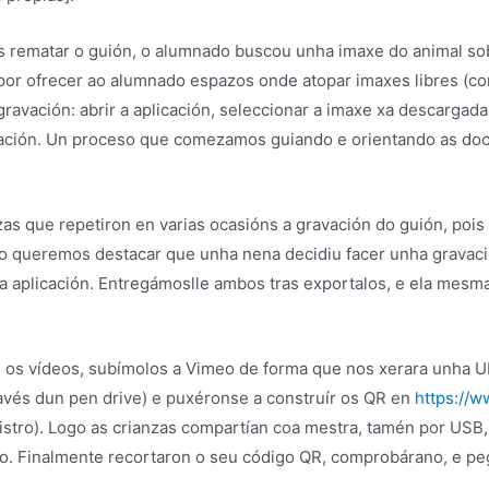
as rematar o guión, o alumnado buscou unha imaxe do animal sob
or ofrecer ao alumnado espazos onde atopar imaxes libres (co
vación: abrir a aplicación, seleccionar a imaxe xa descargada,
avación. Un proceso que comezamos guiando e orientando as do
nzas que repetiron en varias ocasións a gravación do guión, p
omo queremos destacar que unha nena decidiu facer unha gravac
a aplicación. Entregámoslle ambos tras exportalos, e ela mesm
 os vídeos, subímolos a Vimeo de forma que nos xerara unha U
ravés dun pen drive) e puxéronse a construír os QR en
https://w
istro). Logo as crianzas compartían coa mestra, tamén por USB
ro. Finalmente recortaron o seu código QR, comprobárano, e pe